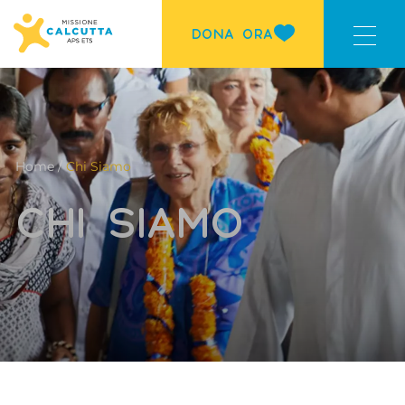
DONA ORA
Home /
Chi Siamo
CHI SIAMO